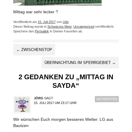
Mittag war sehr lecker ?
Veröffentlicht am
15. Juli 2017
von
Udo
Dieser Beitrag wurde in
Schwarzes Meer
,
Uncategorized
veröffentlicht.
Speichere den
Permalink
in Deinen Favoriten ab.
ARTIKEL-
←
ZWISCHENSTOP
NAVIGATION
ÜBERNACHTUNG IM SPERRGEBIET
→
2 GEDANKEN ZU „
MITTAG IN
SAYDA
“
JÖRG
SAGT:
ANTWORTEN
15. JULI 2017 UM 23:17 UHR
Wir wünschen Euch morgen besseres Wetter. LG aus
Bautzen